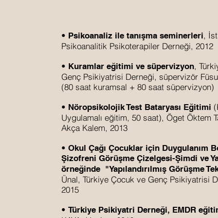
•
, İs
Psikoanaliz ile tanışma seminerleri
Psikoanalitik Psikoterapiler Derneği, 2012
•
, Türk
Kuramlar eğitimi ve süpervizyon
Genç Psikiyatrisi Derneği, süpervizör Füs
(80 saat kuramsal + 80 saat süpervizyon)
•
(
Nöropsikolojik Test Bataryası Eğitimi
Uygulamalı eğitim, 50 saat), Öget Öktem T
Akça Kalem, 2013
•
Okul Çağı Çocuklar için Duygulanım Bo
Şizofreni Görüşme Çizelgesi-Şimdi ve 
örneğinde "Yapılandırılmış Görüşme Tek
Ünal, Türkiye Çocuk ve Genç Psikiyatrisi 
2015
•
Türkiye Psikiyatri Derneği, EMDR eğiti