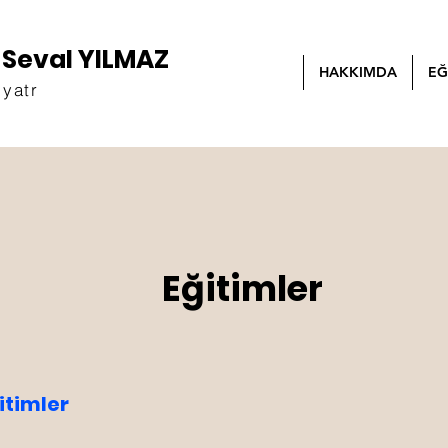
n Seval YILMAZ
HAKKIMDA
EĞ
iyatr
Eğitimler
itimler