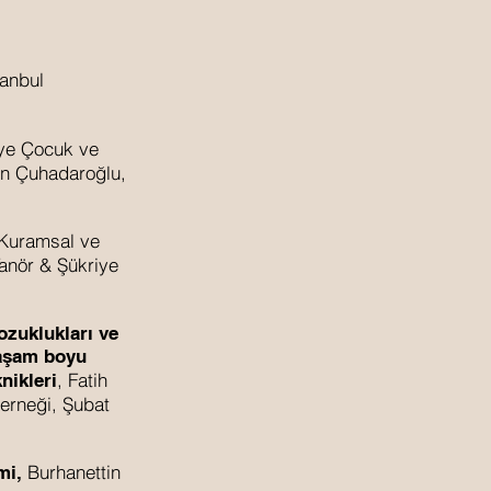
tanbul
iye Çocuk ve
un Çuhadaroğlu,
Kuramsal ve
anör & Şükriye
zuklukları ve
Yaşam boyu
, Fatih
nikleri
Derneği, Şubat
Burhanettin
mi,