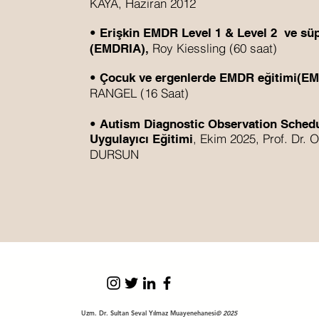
KAYA, Haziran 2012
•
Erişkin EMDR Level 1 & Level 2 ve sü
Roy Kiessling (60 saat)
(EMDRIA),
•
Çocuk ve ergenlerde EMDR eğitimi(E
RANGEL (16 Saat)
•
Autism Diagnostic Observation Sched
, Ekim 2025, Prof. Dr. 
Uygulayıcı Eğitimi
DURSUN
Uzm. Dr. Sultan Seval Yılmaz Muayenehanesi
© 2025